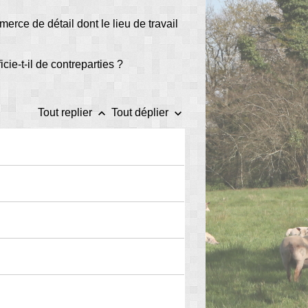
erce de détail dont le lieu de travail
ie-t-il de contreparties ?
keyboard_arrow_up
keyboard_arrow_down
Tout replier
Tout déplier