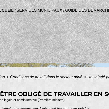
CCUEIL
/
SERVICES MUNICIPAUX
/
GUIDE DES DÉMARCH
tion
>
Conditions de travail dans le secteur privé
>
Un salarié pe
 ÊTRE OBLIGÉ DE TRAVAILLER EN S
ion légale et administrative (Première ministre)
 donné son accord
par écrit
peut travailler en soirée.