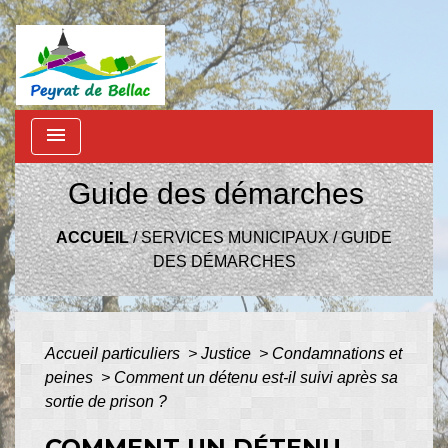
menu
Guide des démarches
ACCUEIL
/
SERVICES MUNICIPAUX
/
GUIDE
DES DÉMARCHES
Accueil particuliers
>
Justice
>
Condamnations et
peines
>
Comment un détenu est-il suivi après sa
sortie de prison ?
COMMENT UN DÉTENU