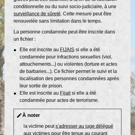
conditionnelle ou du suivi socio-judiciaire, à une
surveillance de sûreté
. Cette mesure peut être
renouvelée sans limitation dans le temps.
La personne condamnée peut être inscrite dans
un fichier :
Elle est inscrite au
FIJAIS
si elle a été
condamnée pour infractions sexuelles (viol,
attouchements...) ou violentes (torture et actes
de barbaries...). Ce fichier permet le suivi et la
localisation des personnes condamnées après
leur sortie de prison.
Elle est inscrite au
Fijait
si elle a été
condamnée pour actes de terrorisme.
À noter
edit
la victime peut
s'adresser au juge délégué
aux victimes
pour être tenue au courant