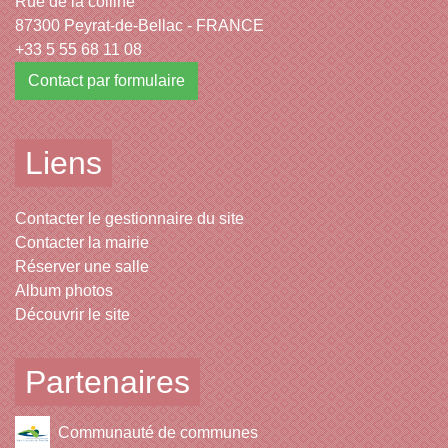
Rue de la colline
87300 Peyrat-de-Bellac - FRANCE
+33 5 55 68 11 08
Contact par formulaire
Liens
Contacter le gestionnaire du site
Contacter la mairie
Réserver une salle
Album photos
Découvrir le site
Partenaires
Communauté de communes