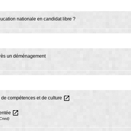
cation nationale en candidat libre ?
 après un déménagement
open_in_new
de compétences et de culture
open_in_new
mentée
(Cned)