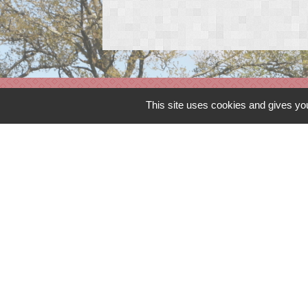
Contacts
This site uses cookies and gives you
Commune de Peyrat-de-Bellac
Rue de la colline
87300 Peyrat-de-Bellac - FRANCE
+33 5 55 68 11 08
Contact par formulaire