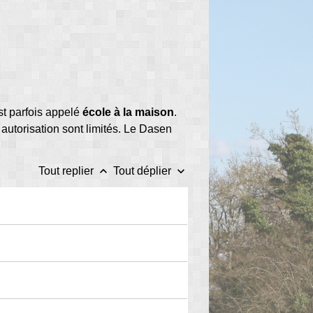
est parfois appelé
école à la maison
.
 autorisation sont limités. Le Dasen
keyboard_arrow_up
keyboard_arrow_down
Tout replier
Tout déplier