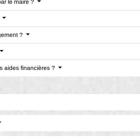
par le maire ?
?
agement ?
es aides financières ?