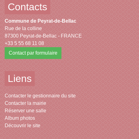
Contacts
Commune de Peyrat-de-Bellac
Rue de la colline
87300 Peyrat-de-Bellac - FRANCE
+33 5 55 68 11 08
Contact par formulaire
Liens
Contacter le gestionnaire du site
Contacter la mairie
Réserver une salle
Album photos
Découvrir le site