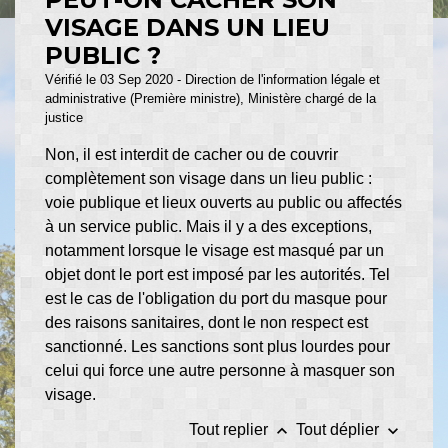
VISAGE DANS UN LIEU
PUBLIC ?
Vérifié le 03 Sep 2020 - Direction de l'information légale et
administrative (Première ministre), Ministère chargé de la
justice
Non, il est interdit de cacher ou de couvrir
complètement son visage dans un lieu public :
voie publique et lieux ouverts au public ou affectés
à un service public. Mais il y a des exceptions,
notamment lorsque le visage est masqué par un
objet dont le port est imposé par les autorités. Tel
est le cas de l'obligation du port du masque pour
des raisons sanitaires, dont le non respect est
sanctionné. Les sanctions sont plus lourdes pour
celui qui force une autre personne à masquer son
visage.
keyboard_arrow_up
keyboard_arrow_down
Tout replier
Tout déplier