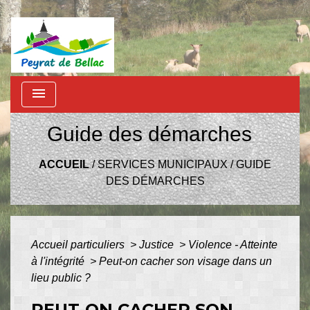
menu
Guide des démarches
ACCUEIL
/
SERVICES MUNICIPAUX
/
GUIDE
DES DÉMARCHES
Accueil particuliers
>
Justice
>
Violence - Atteinte
à l'intégrité
>
Peut-on cacher son visage dans un
lieu public ?
PEUT-ON CACHER SON