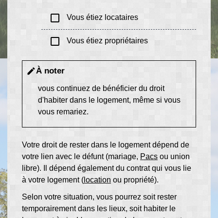
check_box_outline_blank
Vous étiez locataires
check_box_outline_blank
Vous étiez propriétaires
À noter
edit
vous continuez de bénéficier du droit
d'habiter dans le logement, même si vous
vous remariez.
Votre droit de rester dans le logement dépend de
votre lien avec le défunt (mariage,
Pacs
ou union
libre). Il dépend également du contrat qui vous lie
à votre logement (
location
ou propriété).
Selon votre situation, vous pourrez soit rester
temporairement dans les lieux, soit habiter le