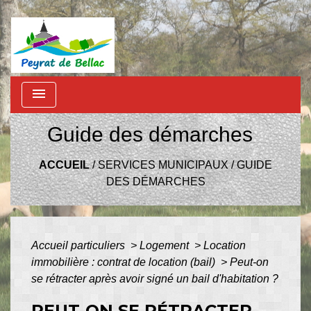
menu
Guide des démarches
ACCUEIL
/
SERVICES MUNICIPAUX
/
GUIDE
DES DÉMARCHES
Accueil particuliers
>
Logement
>
Location
immobilière : contrat de location (bail)
>
Peut-on
se rétracter après avoir signé un bail d'habitation ?
PEUT-ON SE RÉTRACTER