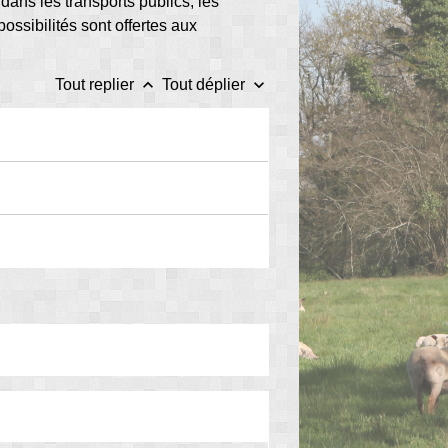
dans les transports publics, les
ossibilités sont offertes aux
keyboard_arrow_up
keyboard_arrow_down
Tout replier
Tout déplier