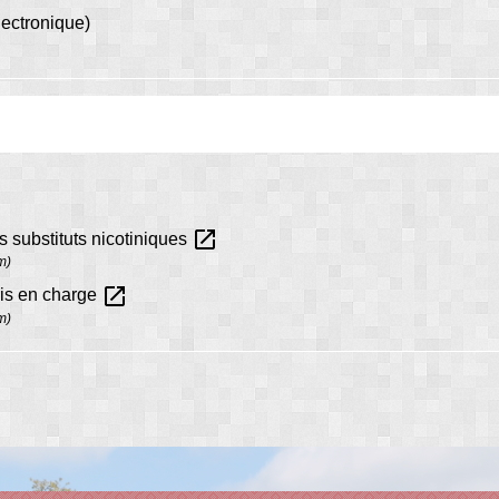
électronique)
open_in_new
s substituts nicotiniques
m)
open_in_new
pris en charge
m)