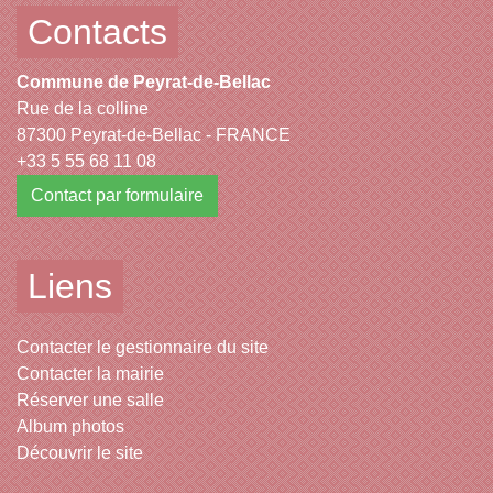
Contacts
Commune de Peyrat-de-Bellac
Rue de la colline
87300 Peyrat-de-Bellac - FRANCE
+33 5 55 68 11 08
Contact par formulaire
Liens
Contacter le gestionnaire du site
Contacter la mairie
Réserver une salle
Album photos
Découvrir le site