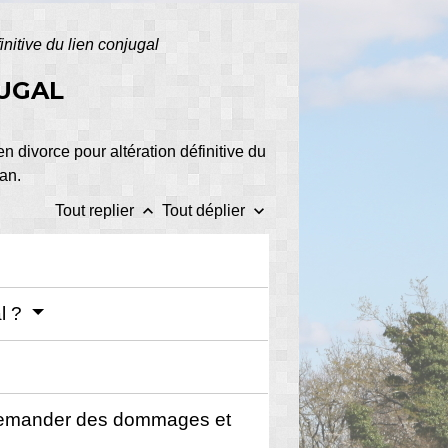
initive du lien conjugal
JUGAL
 divorce pour altération définitive du
 an.
keyboard_arrow_up
keyboard_arrow_down
Tout replier
Tout déplier
al ?
il demander des dommages et