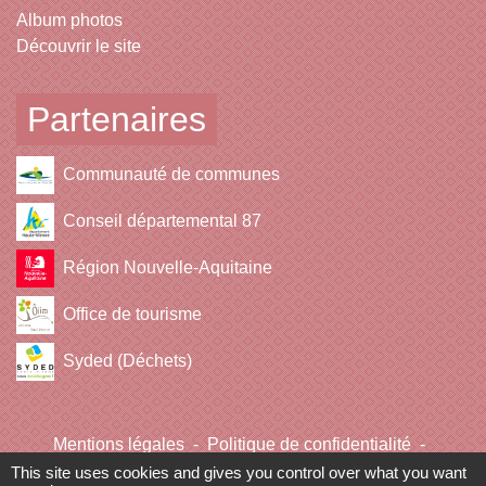
Album photos
Découvrir le site
Partenaires
Communauté de communes
Conseil départemental 87
Région Nouvelle-Aquitaine
Office de tourisme
Syded (Déchets)
Mentions légales
-
Politique de confidentialité
-
Accessibilité
-
Plan du site
-
Gestion des cookies
This site uses cookies and gives you control over what you want