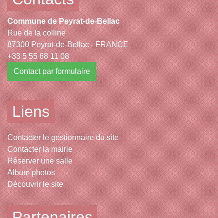
Commune de Peyrat-de-Bellac
Rue de la colline
87300 Peyrat-de-Bellac - FRANCE
+33 5 55 68 11 08
Contact par formulaire
Liens
Contacter le gestionnaire du site
Contacter la mairie
Réserver une salle
Album photos
Découvrir le site
Partenaires