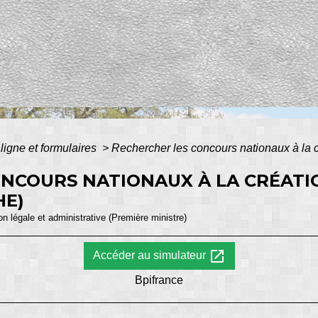
ligne et formulaires
>
Rechercher les concours nationaux à la c
NCOURS NATIONAUX À LA CRÉATI
HE)
ion légale et administrative (Première ministre)
open_in_new
Accéder au simulateur
Bpifrance