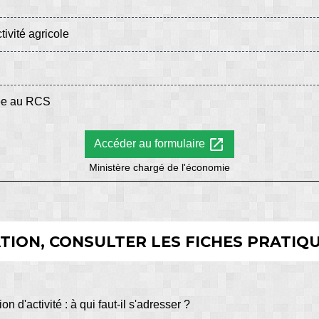
ivité agricole
ée au RCS
open_in_new
Accéder au formulaire
Ministère chargé de l'économie
ION, CONSULTER LES FICHES PRATIQU
n d'activité : à qui faut-il s'adresser ?