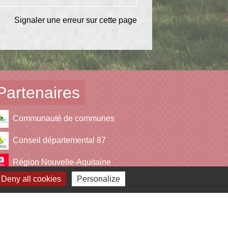
Signaler une erreur sur cette page
Partenaires
Communauté de communes
Conseil départemental 87
Région Nouvelle-Aquitaine
Deny all cookies
Personalize
Office de tourisme
Syded (Déchets)