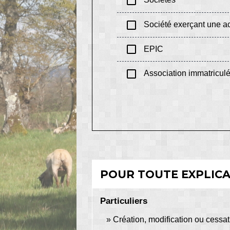
check_box_outline_blank
check_box_outline_blank
Société exerçant une act
check_box_outline_blank
EPIC
check_box_outline_blank
Association immatricul
POUR TOUTE EXPLICAT
Particuliers
Création, modification ou cessatio