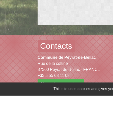
Contacts
Commune de Peyrat-de-Bellac
Rue de la colline
87300 Peyrat-de-Bellac - FRANCE
+33 5 55 68 11 08
Contact par formulaire
This site uses cookies and gives you