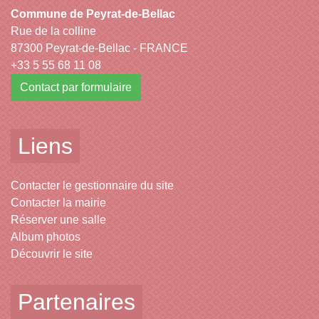
Commune de Peyrat-de-Bellac
Rue de la colline
87300 Peyrat-de-Bellac - FRANCE
+33 5 55 68 11 08
Contact par formulaire
Liens
Contacter le gestionnaire du site
Contacter la mairie
Réserver une salle
Album photos
Découvrir le site
Partenaires