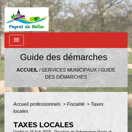
menu
Guide des démarches
ACCUEIL
/
SERVICES MUNICIPAUX
/
GUIDE
DES DÉMARCHES
Accueil professionnels
>
Fiscalité
>
Taxes
locales
TAXES LOCALES
Vérifié le 24 Feb 2023 - Direction de l'information légale et