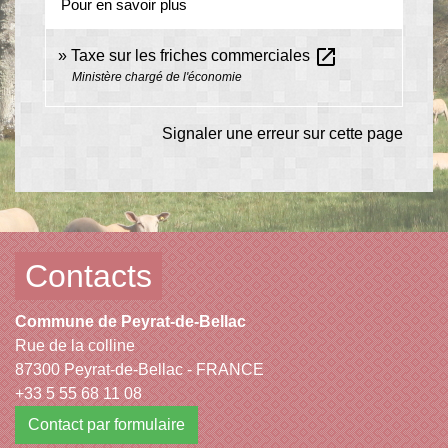
Pour en savoir plus
open_in_new
Taxe sur les friches commerciales
Ministère chargé de l'économie
Signaler une erreur sur cette page
Contacts
Commune de Peyrat-de-Bellac
Rue de la colline
87300 Peyrat-de-Bellac - FRANCE
+33 5 55 68 11 08
Contact par formulaire