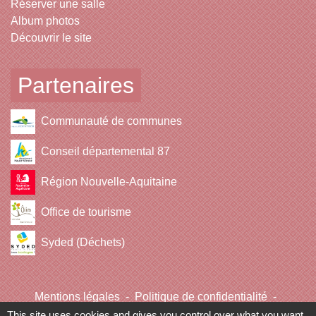
Réserver une salle
Album photos
Découvrir le site
Partenaires
Communauté de communes
Conseil départemental 87
Région Nouvelle-Aquitaine
Office de tourisme
Syded (Déchets)
Mentions légales
-
Politique de confidentialité
-
Accessibilité
-
Plan du site
-
Gestion des cookies
This site uses cookies and gives you control over what you want