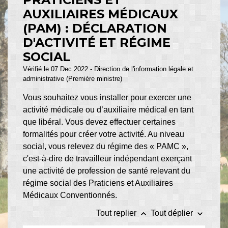
AUXILIAIRES MÉDICAUX
(PAM) : DÉCLARATION
D'ACTIVITÉ ET RÉGIME
SOCIAL
Vérifié le 07 Dec 2022 - Direction de l'information légale et
administrative (Première ministre)
Vous souhaitez vous installer pour exercer une
activité médicale ou d’auxiliaire médical en tant
que libéral. Vous devez effectuer certaines
formalités pour créer votre activité. Au niveau
social, vous relevez du régime des « PAMC »,
c'est-à-dire de travailleur indépendant exerçant
une activité de profession de santé relevant du
régime social des Praticiens et Auxiliaires
Médicaux Conventionnés.
keyboard_arrow_up
keyboard_arrow_down
Tout replier
Tout déplier