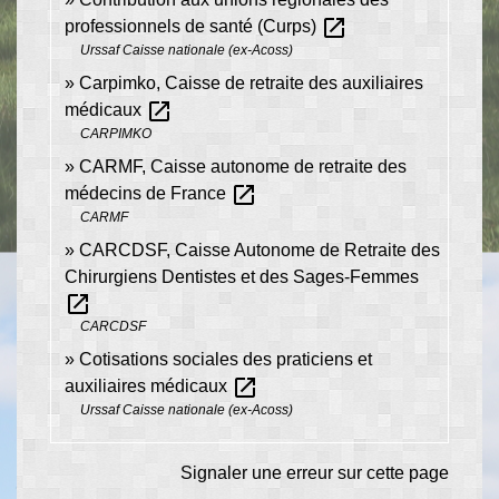
open_in_new
professionnels de santé (Curps)
Urssaf Caisse nationale (ex-Acoss)
Carpimko, Caisse de retraite des auxiliaires
open_in_new
médicaux
CARPIMKO
CARMF, Caisse autonome de retraite des
open_in_new
médecins de France
CARMF
CARCDSF, Caisse Autonome de Retraite des
Chirurgiens Dentistes et des Sages-Femmes
open_in_new
CARCDSF
Cotisations sociales des praticiens et
open_in_new
auxiliaires médicaux
Urssaf Caisse nationale (ex-Acoss)
Signaler une erreur sur cette page