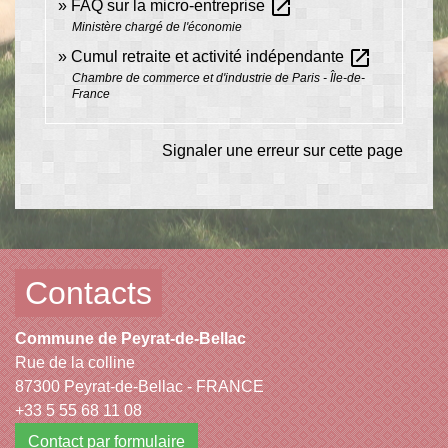
open_in_new
FAQ sur la micro-entreprise
Ministère chargé de l'économie
open_in_new
Cumul retraite et activité indépendante
Chambre de commerce et d'industrie de Paris - Île-de-
France
Signaler une erreur sur cette page
Contacts
Commune de Peyrat-de-Bellac
Rue de la colline
87300 Peyrat-de-Bellac - FRANCE
+33 5 55 68 11 08
Contact par formulaire