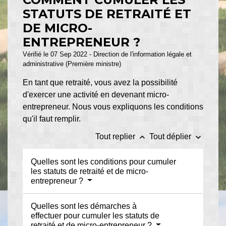
STATUTS DE RETRAITÉ ET
DE MICRO-
ENTREPRENEUR ?
Vérifié le 07 Sep 2022 - Direction de l'information légale et
administrative (Première ministre)
En tant que retraité, vous avez la possibilité
d'exercer une activité en devenant micro-
entrepreneur. Nous vous expliquons les conditions
qu'il faut remplir.
keyboard_arrow_up
keyboard_arrow_down
Tout replier
Tout déplier
Quelles sont les conditions pour cumuler
les statuts de retraité et de micro-
entrepreneur ?
Quelles sont les démarches à
effectuer pour cumuler les statuts de
retraité et de micro-entrepreneur ?