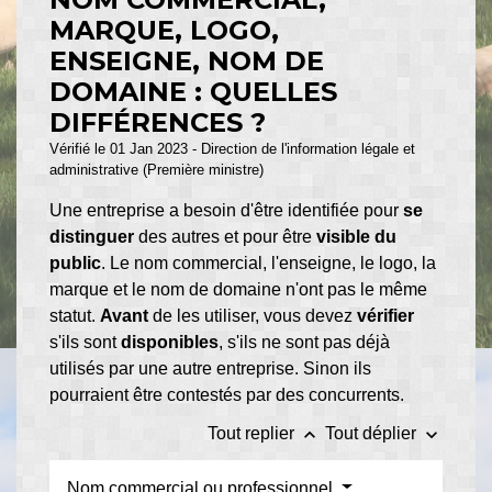
MARQUE, LOGO,
ENSEIGNE, NOM DE
DOMAINE : QUELLES
DIFFÉRENCES ?
Vérifié le 01 Jan 2023 - Direction de l'information légale et
administrative (Première ministre)
Une entreprise a besoin d'être identifiée pour
se
distinguer
des autres et pour être
visible du
public
. Le nom commercial, l'enseigne, le logo, la
marque et le nom de domaine n'ont pas le même
statut.
Avant
de les utiliser, vous devez
vérifier
s'ils sont
disponibles
, s'ils ne sont pas déjà
utilisés par une autre entreprise. Sinon ils
pourraient être contestés par des concurrents.
keyboard_arrow_up
keyboard_arrow_down
Tout replier
Tout déplier
Nom commercial ou professionnel