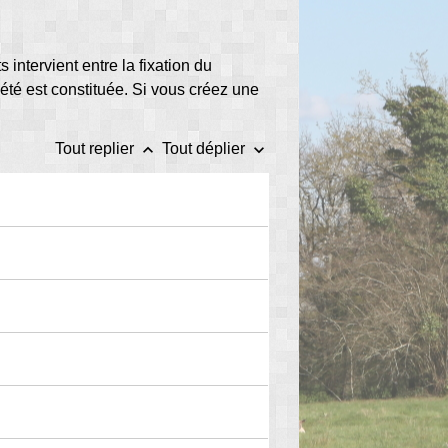
s intervient entre la fixation du
ciété est constituée. Si vous créez une
keyboard_arrow_up
keyboard_arrow_down
Tout replier
Tout déplier