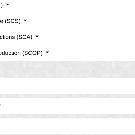
C)
le (SCS)
actions (SCA)
roduction (SCOP)