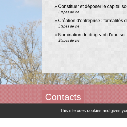
Constituer et déposer le capital so
Étapes de vie
Création d'entreprise : formalités 
Étapes de vie
Nomination du dirigeant d'une soc
Étapes de vie
Contacts
Commune de Peyrat-de-Bellac
This site uses cookies and gives you
Rue de la colline
87300 Peyrat-de-Bellac - FRANCE