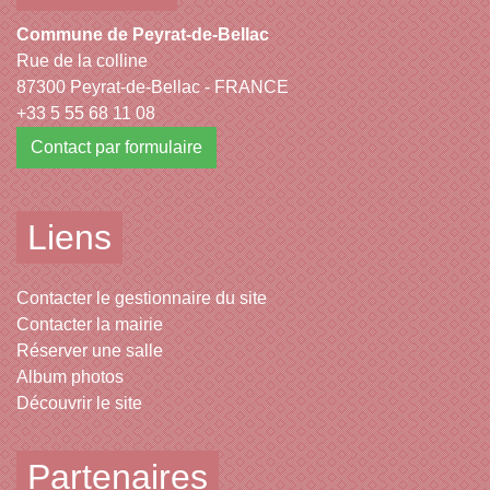
Commune de Peyrat-de-Bellac
Rue de la colline
87300 Peyrat-de-Bellac - FRANCE
+33 5 55 68 11 08
Contact par formulaire
Liens
Contacter le gestionnaire du site
Contacter la mairie
Réserver une salle
Album photos
Découvrir le site
Partenaires