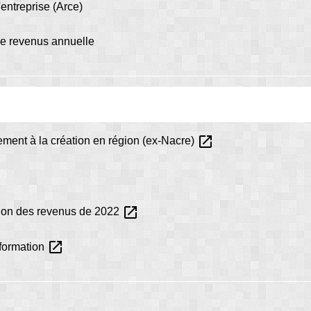
'entreprise (Arce)
 de revenus annuelle
open_in_new
ement à la création en région (ex-Nacre)
open_in_new
tion des revenus de 2022
open_in_new
nformation