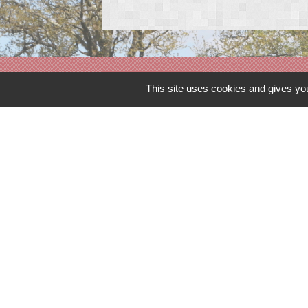
Contacts
This site uses cookies and gives you
Commune de Peyrat-de-Bellac
Rue de la colline
87300 Peyrat-de-Bellac - FRANCE
+33 5 55 68 11 08
Contact par formulaire
Mentions légales