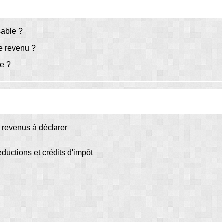
sable ?
le revenu ?
re ?
t revenus à déclarer
éductions et crédits d'impôt