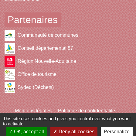
Partenaires
Communauté de communes
Conseil départemental 87
Région Nouvelle-Aquitaine
Office de tourisme
Syded (Déchets)
Mentions légales
-
Politique de confidentialité
-
Accessibilité
-
Plan du site
-
Gestion des cookies
This site uses cookies and gives you control over what you want
to activate
OK, accept all
Deny all cookies
Personalize
Site créé en partenariat avec Réseau des Communes