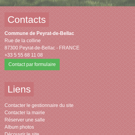
Contacts
Commune de Peyrat-de-Bellac
Rue de la colline
87300 Peyrat-de-Bellac - FRANCE
+33 5 55 68 11 08
Contact par formulaire
Liens
Contacter le gestionnaire du site
Contacter la mairie
Réserver une salle
Album photos
Découvrir le site