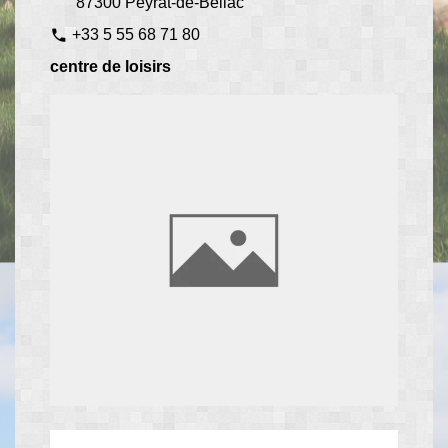
87300 Peyrat-de-Bellac
+33 5 55 68 71 80
phone
centre de loisirs