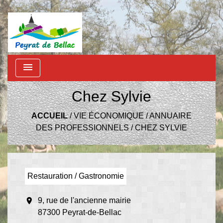
menu
Chez Sylvie
ACCUEIL
/
VIE ÉCONOMIQUE
/
ANNUAIRE
DES PROFESSIONNELS
/
CHEZ SYLVIE
Restauration / Gastronomie
location_on
9, rue de l'ancienne mairie
87300 Peyrat-de-Bellac