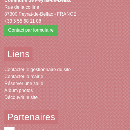
Commune de Peyrat-de-Bellac
Rue de la colline
87300 Peyrat-de-Bellac - FRANCE
+33 5 55 68 11 08
Contact par formulaire
Liens
Contacter le gestionnaire du site
Contacter la mairie
Réserver une salle
Album photos
Découvrir le site
Partenaires