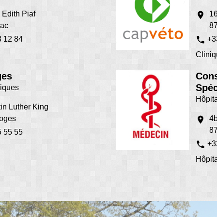
 Edith Piaf
16
location_on
lac
87
phone
8 12 84
+3
Cliniq
ges
Cons
Spéc
niques
Hôpita
tin Luther King
oges
4b
location_on
87
5 55 55
phone
+3
Hôpita