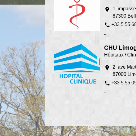
1, impasse
location_on
87300 Bel
phone
+33 5 55 6
-
CHU Limo
Hôpitaux / Cli
2, ave Mar
location_on
87000 Lim
phone
+33 5 55 0
-