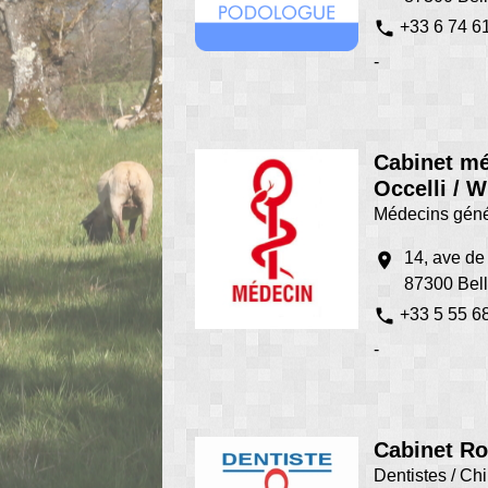
phone
+33 6 74 6
-
Cabinet mé
Occelli / 
Médecins géné
14, ave de 
location_on
87300 Bel
phone
+33 5 55 6
-
Cabinet Ro
Dentistes / Ch