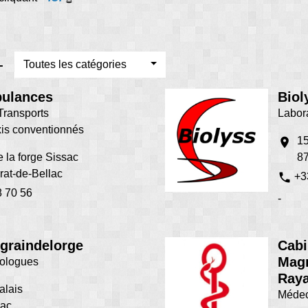
-
Toutes les catégories
bulances
Biol
Transports
Labor
xis conventionnés
15
location_on
 la forge Sissac
87
at-de-Bellac
phone
+3
8 70 56
-
graindelorge
Cabi
Magn
dologues
Raya
alais
Médec
lac