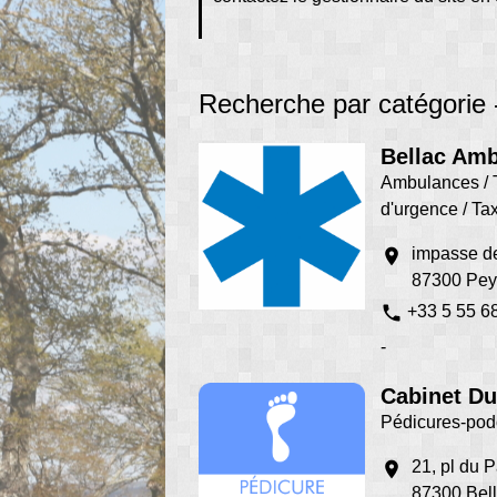
Recherche par catégorie 
Bellac Am
Ambulances / 
d'urgence / Ta
impasse de
location_on
87300 Peyr
phone
+33 5 55 6
-
Cabinet Du
Pédicures-po
21, pl du P
location_on
87300 Bel