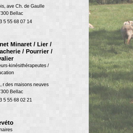
is, ave Ch. de Gaulle
300 Bellac
3 5 55 68 07 14
net Minaret / Lier /
acherie / Pourrier /
alier
urs-kinésithérapeutes /
cation
, r des maisons neuves
300 Bellac
3 5 55 68 02 21
evéto
naires